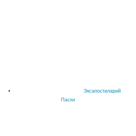
Эксапостиларий
Пасхи