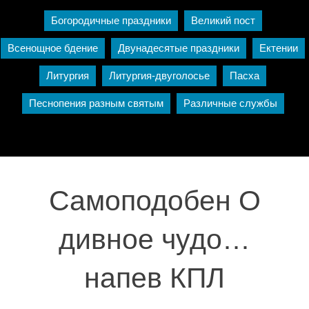
Богородичные праздники
Великий пост
Всенощное бдение
Двунадесятые праздники
Ектении
Литургия
Литургия-двуголосье
Пасха
Песнопения разным святым
Различные службы
Самоподобен О
дивное чудо…
напев КПЛ