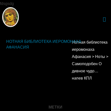
fdsgsdg
НОТНАЯ БИБЛИОТЕКА ИЕРОМОНАХА
Нотная библиотека
АФАНАСИЯ
иеромонаха
Афанасия
>
Ноты
>
Самоподобен О
дивное чудо…
напев КПЛ
МЕТКИ