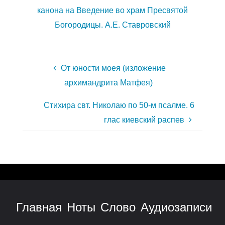
канона на Введение во храм Пресвятой
Богородицы. А.Е. Ставровский
От юности моея (изложение
архимандрита Матфея)
Стихира свт. Николаю по 50-м псалме. 6
глас киевский распев
Главная
Ноты
Слово
Аудиозаписи