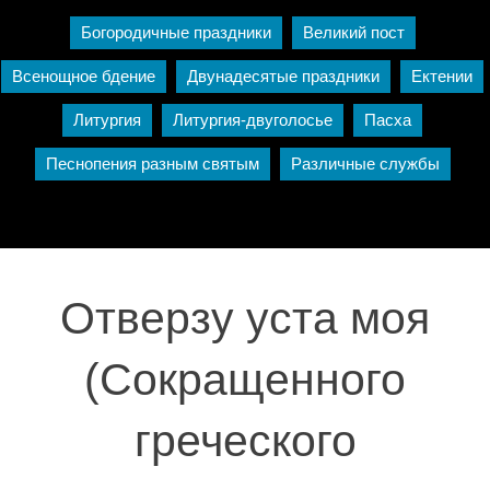
Богородичные праздники
Великий пост
Всенощное бдение
Двунадесятые праздники
Ектении
Литургия
Литургия-двуголосье
Пасха
Песнопения разным святым
Различные службы
Отверзу уста моя
(Сокращенного
греческого