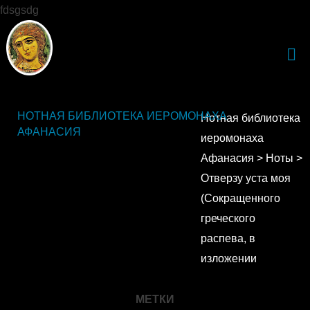
fdsgsdg
НОТНАЯ БИБЛИОТЕКА ИЕРОМОНАХА
Нотная библиотека
АФАНАСИЯ
иеромонаха
Афанасия
>
Ноты
>
Отверзу уста моя
(Сокращенного
греческого
распева, в
изложении
иеромонаха
Афанасия)
МЕТКИ