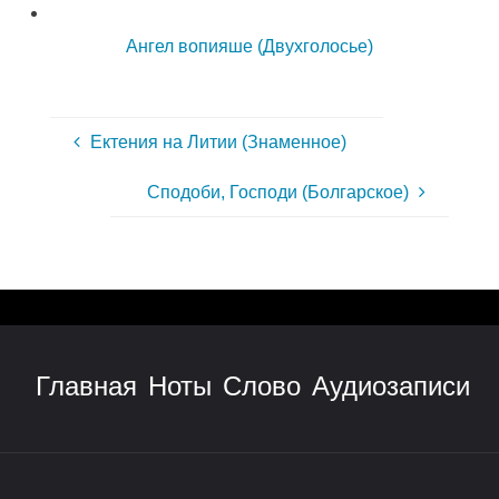
Ангел вопияше (Двухголосье)
Ектения на Литии (Знаменное)
Сподоби, Господи (Болгарское)
Главная
Ноты
Слово
Аудиозаписи