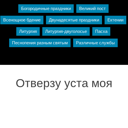
Богородичные праздники
Великий пост
Всенощное бдение
Двунадесятые праздники
Ектении
Литургия
Литургия-двуголосье
Пасха
Песнопения разным святым
Различные службы
Отверзу уста моя