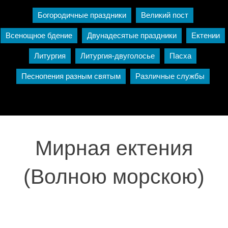
Богородичные праздники
Великий пост
Всенощное бдение
Двунадесятые праздники
Ектении
Литургия
Литургия-двуголосье
Пасха
Песнопения разным святым
Различные службы
Мирная ектения
(Волною морскою)