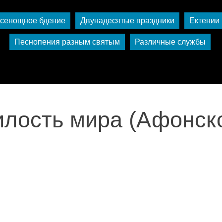
сенощное бдение
Двунадесятые праздники
Ектении
Песнопения разным святым
Различные службы
лость мира (Афонск