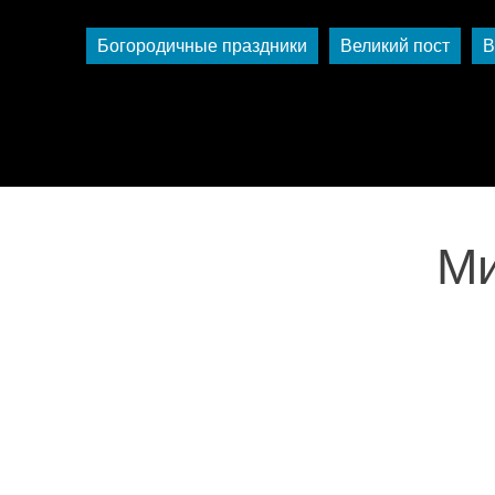
Богородичные праздники
Великий пост
В
Ми