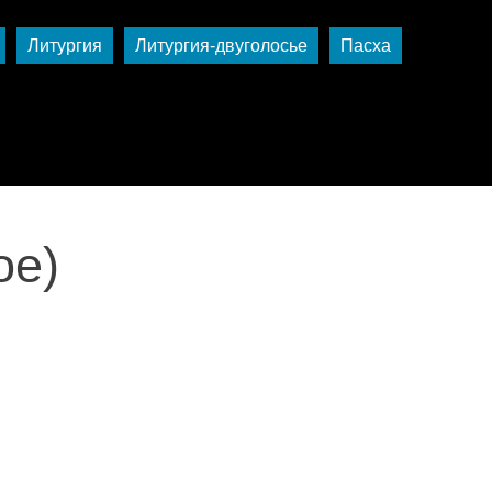
Литургия
Литургия-двуголосье
Пасха
ое)