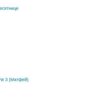
есятнице
 № 3 (Матфей)