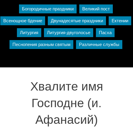
Богородичные праздники
Великий пост
Всенощное бдение
Двунадесятые праздники
Ектении
Литургия
Литургия-двуголосье
Пасха
Песнопения разным святым
Различные службы
Хвалите имя
Господне (и.
Афанасий)