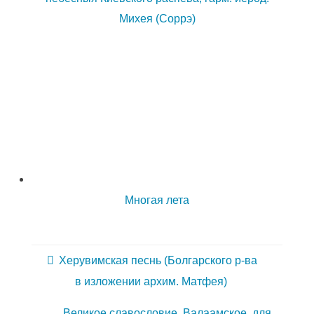
Михея (Соррэ)
Многая лета
Херувимская песнь (Болгарского р-ва
в изложении архим. Матфея)
Великое славословие. Валаамское. для