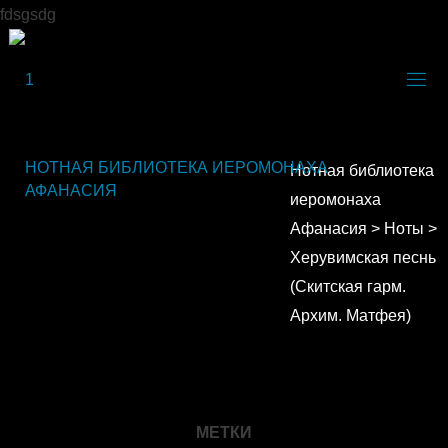
fdsgsdg
НОТНАЯ БИБЛИОТЕКА ИЕРОМОНАХА
Нотная библиотека
АФАНАСИЯ
иеромонаха
Афанасия
>
Ноты
>
Херувимская песнь
(Скитская гарм.
Архим. Матфея)
МЕТКИ