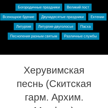
Богородичные праздники
Великий пост
Всенощное бдение
Двунадесятые праздники
Ектении
Литургия
Литургия-двуголосье
Пасха
Песнопения разным святым
Различные службы
Херувимская
песнь (Скитская
гарм. Архим.