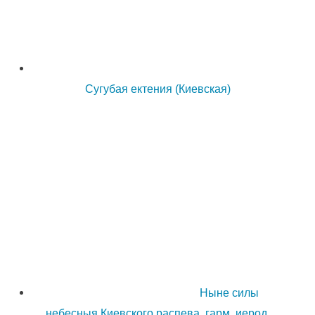
Сугубая ектения (Киевская)
Ныне силы
небесныя Киевского распева, гарм. иерод.