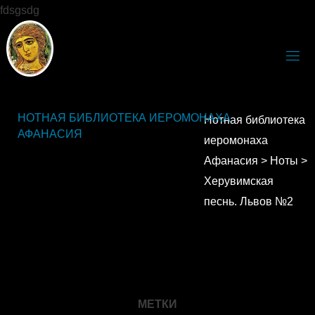
fdsgsdg
НОТНАЯ БИБЛИОТЕКА ИЕРОМОНАХА
Нотная библиотека
АФАНАСИЯ
иеромонаха
Афанасия
>
Ноты
>
Херувимская
песнь. Львов №2
МЕТКИ