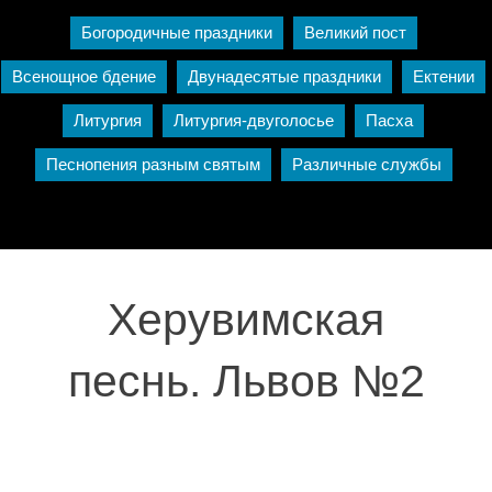
Богородичные праздники
Великий пост
Всенощное бдение
Двунадесятые праздники
Ектении
Литургия
Литургия-двуголосье
Пасха
Песнопения разным святым
Различные службы
Херувимская
песнь. Львов №2