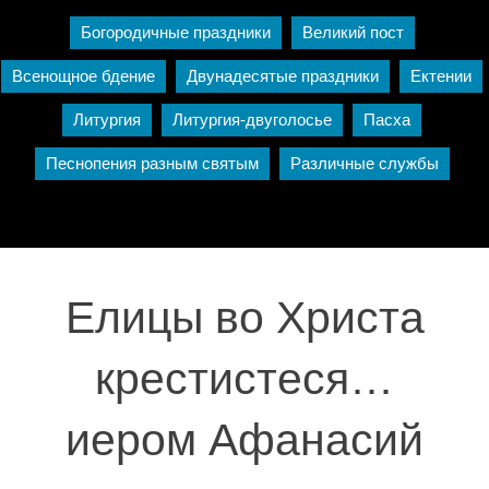
Богородичные праздники
Великий пост
Всенощное бдение
Двунадесятые праздники
Ектении
Литургия
Литургия-двуголосье
Пасха
Песнопения разным святым
Различные службы
Елицы во Христа
крестистеся…
иером Афанасий