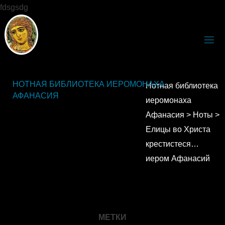
fdsgsdg
НОТНАЯ БИБЛИОТЕКА ИЕРОМОНАХА
Нотная библиотека
АФАНАСИЯ
иеромонаха
Афанасия
>
Ноты
>
Елицы во Христа
крестистеся…
иером Афанасий
МЕТКИ