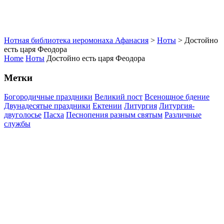
Нотная библиотека иеромонаха Афанасия
>
Ноты
>
Достойно
есть царя Феодора
Home
Ноты
Достойно есть царя Феодора
Метки
Богородичные праздники
Великий пост
Всенощное бдение
Двунадесятые праздники
Ектении
Литургия
Литургия-
двуголосье
Пасха
Песнопения разным святым
Различные
службы