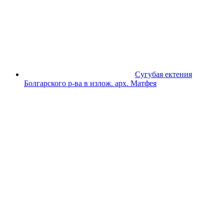
Сугубая ектения
Болгарского р-ва в излож. арх. Матфея