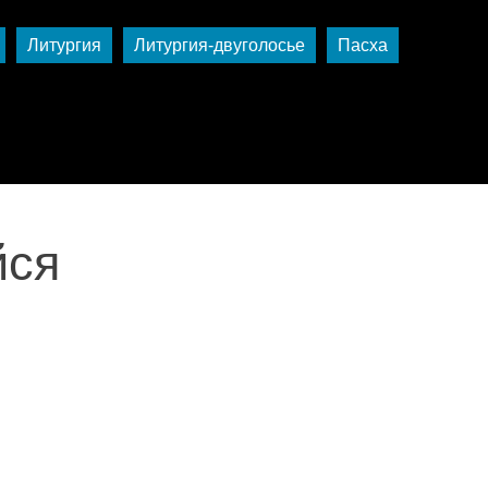
Литургия
Литургия-двуголосье
Пасха
йся