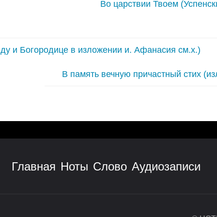
Во царствии Твоем (Успенск
ду и Богородице в изложении и. Афанасия см.х.)
В память вечную причастный стих (и
Главная
Ноты
Слово
Аудиозаписи