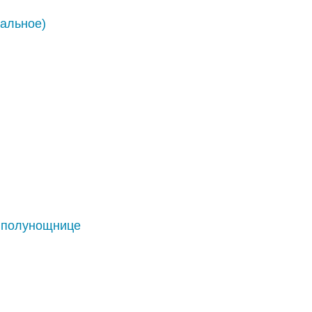
альное)
 полунощнице