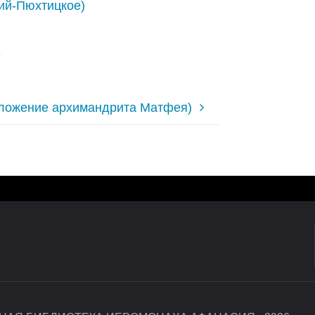
ий-Пюхтицкое)
зложение архимандрита Матфея)