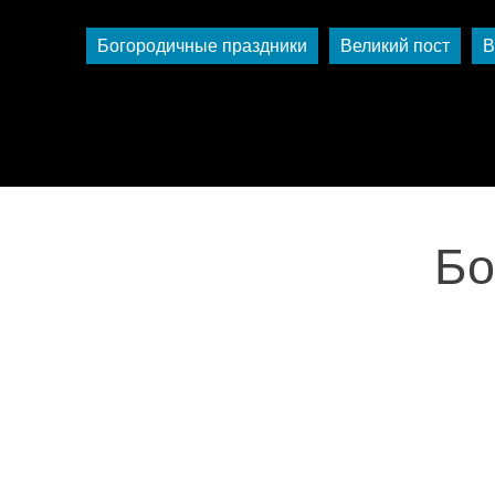
Богородичные праздники
Великий пост
В
Бо