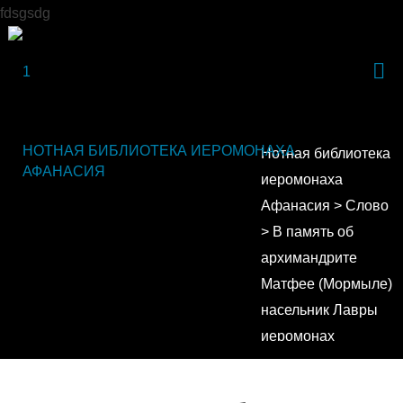
fdsgsdg
НОТНАЯ БИБЛИОТЕКА ИЕРОМОНАХА
Нотная библиотека
АФАНАСИЯ
иеромонаха
Афанасия
>
Слово
>
В память об
архимандрите
Матфее (Мормыле)
насельник Лавры
иеромонах
Афанасий
(Билибинский)