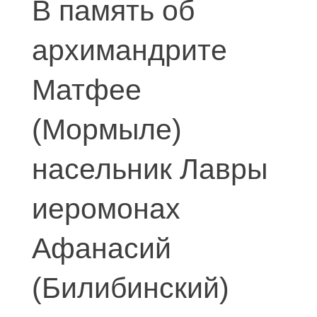
В память об
создал уникальный
сайт церковных нот
архимандрите
Матфее
(Мормыле)
насельник Лавры
иеромонах
Афанасий
(Билибинский)