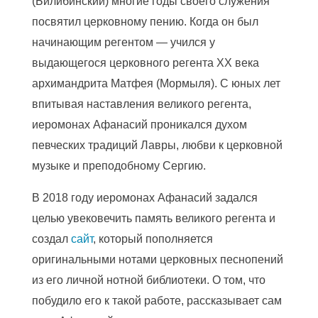
(Билибинский) многие годы своего служения
посвятил церковному пению. Когда он был
начинающим регентом — учился у
выдающегося церковного регента XX века
архимандрита Матфея (Мормыля). С юных лет
впитывая наставления великого регента,
иеромонах Афанасий проникался духом
певческих традиций Лавры, любви к церковной
музыке и преподобному Сергию.
В 2018 году иеромонах Афанасий задался
целью увековечить память великого регента и
создал
сайт
, который пополняется
оригинальными нотами церковных песнопений
из его личной нотной библиотеки. О том, что
побудило его к такой работе, рассказывает сам