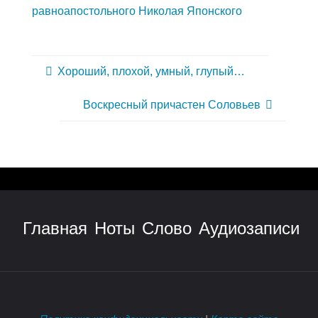
равноапостольного Николая Японского
Хороший, плохой, умный, глупый…
Воскресный причастен Соловьев
Главная
Ноты
Слово
Аудиозаписи