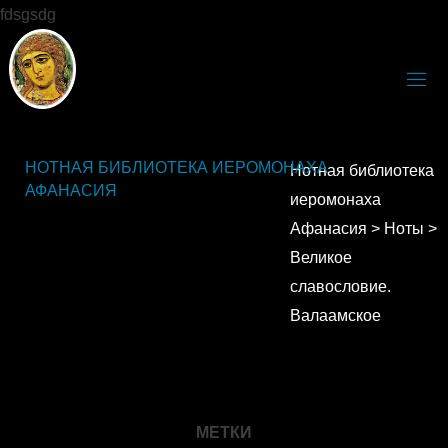
fdsgsdg
НОТНАЯ БИБЛИОТЕКА ИЕРОМОНАХА
Нотная библиотека
АФАНАСИЯ
иеромонаха
Афанасия
>
Ноты
>
Великое
славословие.
Валаамское
МЕТКИ