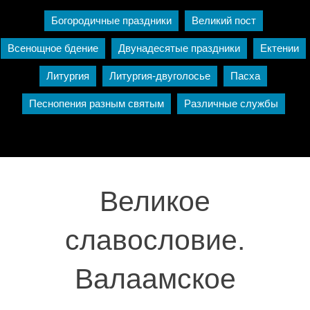
Богородичные праздники
Великий пост
Всенощное бдение
Двунадесятые праздники
Ектении
Литургия
Литургия-двуголосье
Пасха
Песнопения разным святым
Различные службы
Великое
славословие.
Валаамское