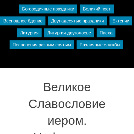
Богородичные праздники
Великий пост
Всенощное бдение
Двунадесятые праздники
Ектении
Литургия
Литургия-двуголосье
Пасха
Песнопения разным святым
Различные службы
Великое
Славословие
иером.