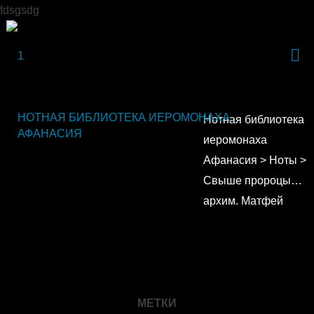
fdsgsdg
НОТНАЯ БИБЛИОТЕКА ИЕРОМОНАХА
Нотная библиотека
АФАНАСИЯ
иеромонаха
Афанасия
>
Ноты
>
Свыше пророцы…
архим. Матфей
МЕТКИ