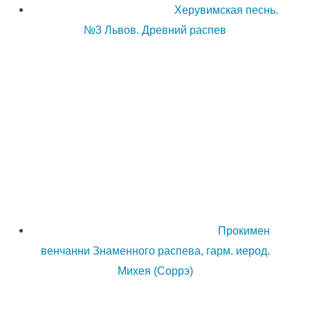
Херувимская песнь.
№3 Львов. Древний распев
Прокимен
венчанни Знаменного распева, гарм. иерод.
Михея (Соррэ)