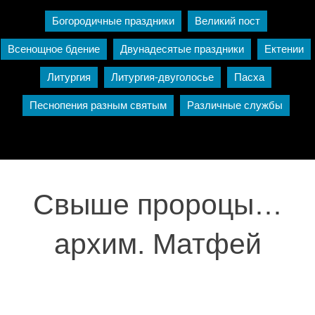
Богородичные праздники
Великий пост
Всенощное бдение
Двунадесятые праздники
Ектении
Литургия
Литургия-двуголосье
Пасха
Песнопения разным святым
Различные службы
Свыше пророцы…
архим. Матфей