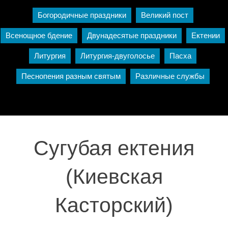
Богородичные праздники
Великий пост
Всенощное бдение
Двунадесятые праздники
Ектении
Литургия
Литургия-двуголосье
Пасха
Песнопения разным святым
Различные службы
Сугубая ектения
(Киевская
Касторский)