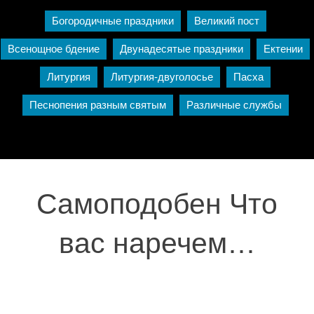
Богородичные праздники
Великий пост
Всенощное бдение
Двунадесятые праздники
Ектении
Литургия
Литургия-двуголосье
Пасха
Песнопения разным святым
Различные службы
Самоподобен Что
вас наречем…