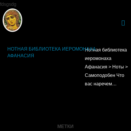
fdsgsdg
НОТНАЯ БИБЛИОТЕКА ИЕРОМОНАХА
Нотная библиотека
АФАНАСИЯ
иеромонаха
Афанасия
>
Ноты
>
Самоподобен Что
вас наречем…
МЕТКИ