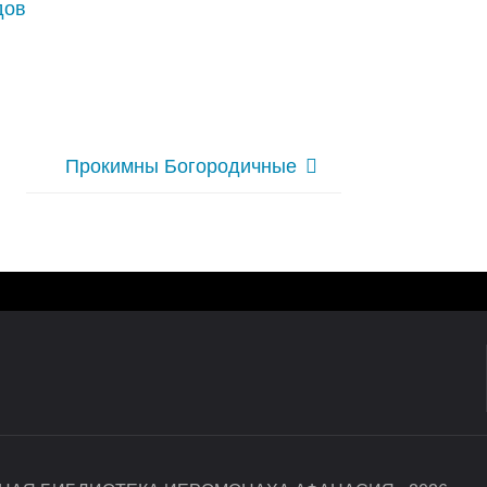
дов
Прокимны Богородичные