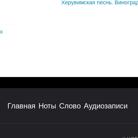
Херувимская песнь. Виногра
ях
Главная
Ноты
Слово
Аудиозаписи