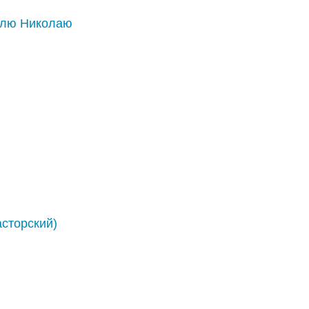
елю Николаю
асторский)