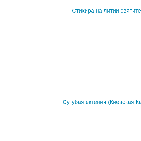
Стихира на литии святит
Сугубая ектения (Киевская К