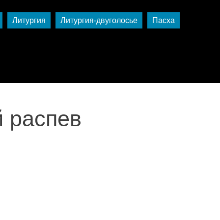
Литургия
Литургия-двуголосье
Пасха
й распев