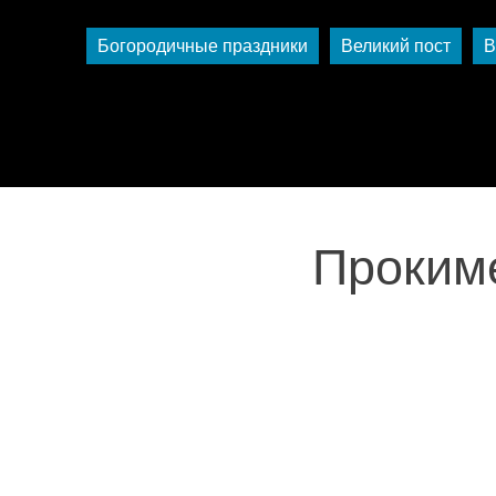
Богородичные праздники
Великий пост
В
Прокиме