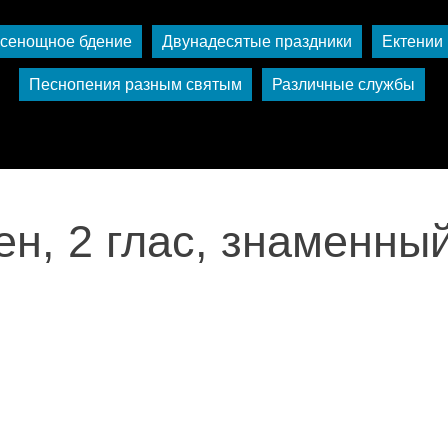
сенощное бдение
Двунадесятые праздники
Ектении
Песнопения разным святым
Различные службы
н, 2 глас, знаменны