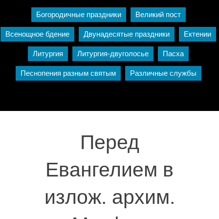
Богородичные праздники
Великий пост
Всенощное бдение
Двунадесятые праздники
Ектении
Литургия
Литургия-двуголосье
Пасха
Песнопения разным святым
Различные службы
Перед
Евангелием в
излож. архим.