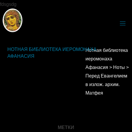
fdsgsdg
НОТНАЯ БИБЛИОТЕКА ИЕРОМОНАХА
Нотная библиотека
АФАНАСИЯ
иеромонаха
Афанасия
>
Ноты
>
Перед Евангелием
в излож. архим.
Матфея
МЕТКИ