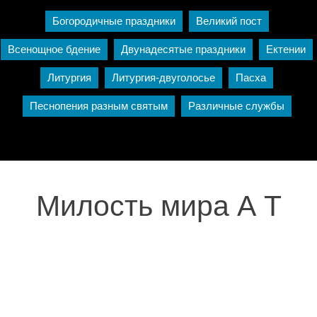
Богородичные праздники
Великий пост
Всенощное бдение
Двунадесятые праздники
Ектении
Литургия
Литургия-двуголосье
Пасха
Песнопения разным святым
Различные службы
Милость мира А Т